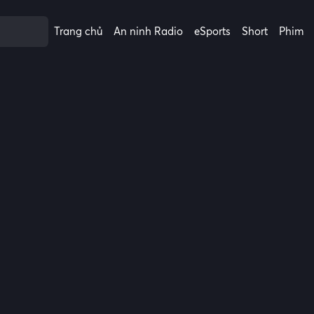
Trang chủ
An ninh Radio
eSports
Short
Phim
P