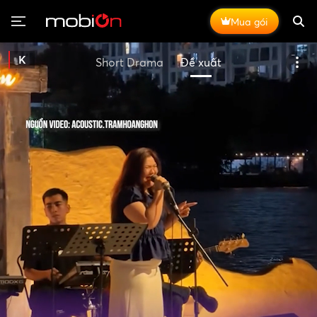
Mua gói
K
Short Drama
Đề xuất