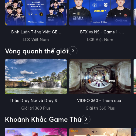
Bình Luận Tiếng Việt: GEN
BFX vs NS - Game 1 -
vs BFX | FINALS LCK CUP
Match 4 - Bình Luận Tiếng
LCK Việt Nam
LCK Việt Nam
2026
Việt - LCK CUP 2026 x
Vòng quanh thế giới
Thác Dray Nur và Dray Sap
VIDEO 360 - Tham quan
- Buôn Mê Thuột
làng lụa Vạn Phúc - Hà
Giải trí 360 Plus
Giải trí 360 Plus
Đông
Khoảnh Khắc Game Thủ