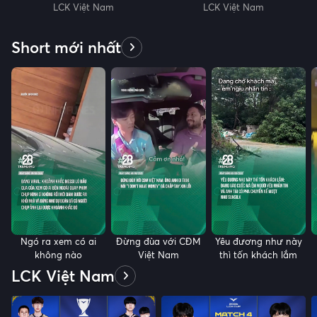
NS vs DNS | LCK 2026
l BFX vs BRO | LCK 2026
LCK Việt Nam
LCK Việt Nam
Short mới nhất
Ngó ra xem có ai
Đừng đùa với CĐM
Yêu đương như này
không nào
Việt Nam
thì tốn khách lắm
LCK Việt Nam