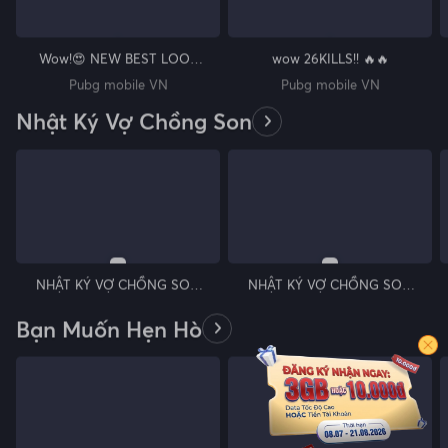
Wow!😍 NEW BEST LOOT
wow 26KILLS!! 🔥🔥
GAMEPLAY
Pubg mobile VN
Pubg mobile VN
Nhật Ký Vợ Chồng Son
NHẬT KÝ VỢ CHỒNG SON
NHẬT KÝ VỢ CHỒNG SON
- Tập 40: Minh Nhí làm từ
- Tập 48: Baggio chừa tội
thiện mà bị Hồng Vân nghi
MÊ GÁI vì bị Lan Phương -
Bạn Muốn Hẹn Hò
là kẻ gian
Hồng Vân gài bẫy