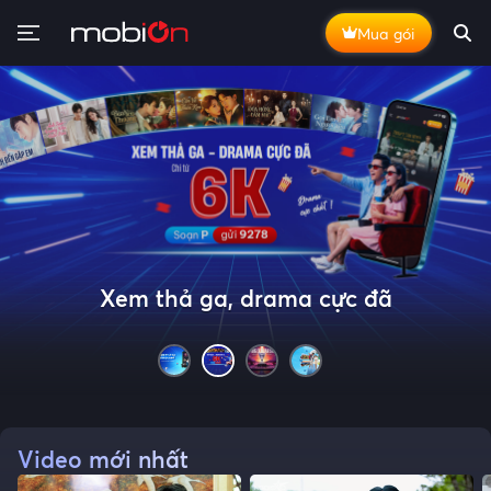
Mua gói
Xem thả ga, drama cực đã
Xem thả ga - Săn quà đã
Du Lịch Khắp Việt Nam
The 2026 LCK Regular season chính thức khởi tranh
Video mới nhất