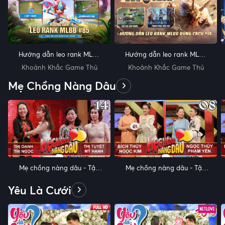
Hướng dẫn leo rank MLBB
Hướng dẫn leo rank MLBB
đúng cách #85
đúng cách #82
Khoảnh Khắc Game Thủ
Khoảnh Khắc Game Thủ
Mẹ Chồng Nàng Dâu
Mẹ chồng nàng dâu - Tập
Mẹ chồng nàng dâu - Tập
14: Cãi nhau với chồng, dâu
8: Mẹ chồng ngồi khóc xúc
BỒNG CON BỎ ĐI, bị mẹ
động vì lần đầu được nghe
Yêu Là Cưới
chồng đòi TỪ MẶT
con dâu khen