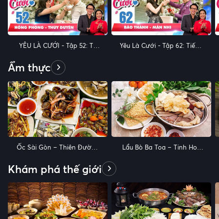
YÊU LÀ CƯỚI - Tập 52: Tỏ
Yêu Là Cưới - Tập 62: Tiếng
tình qua ZALO - Kỉ niệm sợ
sét ái tình và mối tình bị
hãi lần đầu tiên đi vệ sinh
ngăn cản
Ẩm thực
giữa rừng
Ốc Sài Gòn – Thiên Đường
Lẩu Bò Ba Toa – Tinh Hoa
Ăn Vặt
Ẩm Thực Đà Lạt
Khám phá thế giới