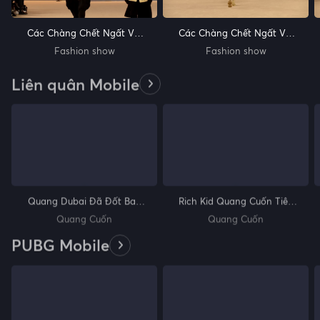
Các Chàng Chết Ngất Với
Các Chàng Chết Ngất Với
BST Của Balmain - P.3
BST Của Balmain - P.2
Fashion show
Fashion show
Liên quân Mobile
Quang Dubai Đã Đốt Bao
Rich Kid Quang Cuốn Tiêu
Nhiêu Quân Huy Vào Liên
10.000 Quân Huy Trong
Quang Cuốn
Quang Cuốn
Quân Mobile
Nháy Mắt
PUBG Mobile