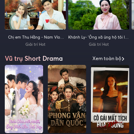
Chị em Thu Hằng - Nam Vlog
Khánh Ly- 'Ông xã ủng hộ tôi lấy
kết hợp ăn ý khi vào bếp
bằng tiến sĩ'
Giải trí Hot
Giải trí Hot
Vũ trụ Short Drama
Xem toàn bộ