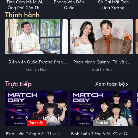
Tình Cảm Mê Muội,
Phong Vân Dân
Cô Gái Mất Tích
Ông Phú Cần Thả
Quốc
Hoa Xưởng
Thịnh hành
Tay
'Diễn viên Quốc Trường tìm về
Phan Mạnh Quỳnh- 'Tôi và vợ
Phật pháp
không giận nhau quá một ngày'
Giải trí Hot
Giải trí Hot
Trực tiếp
Xem toàn bộ
Trực tiếp
Phát lại
Bình Luận Tiếng Việt: T1 vs HLE l
Bình Luận Tiếng Việt: KT vs GEN