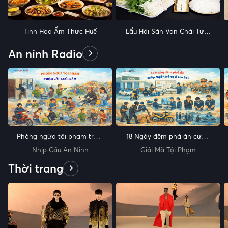
Tinh Hoa Ẩm Thực Huế
Lẩu Hải Sản Vạn Chài Tươi
Ngon
An ninh Radio
Phòng ngừa tội phạm trộm
18 Ngày đêm phá án cướp
cắp cuối năm
Ngân hàng tại Gia Lai
Nhịp Cầu An Ninh
Giải Mã Tội Phạm
Thời trang