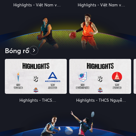
Highlights - Việt Nam vs
Highlights - Việt Nam vs
Philippines - Tuần 2 - Giải
Indonesia - Tuần 2 - Giải
bóng chuyền nữ SEA
bóng chuyền nữ SEA
VLeague 2024
VLeague 2024 - Phần 5
Bóng rổ
Highlights - THCS
Highlights - THCS Nguyễn
Wellspring vs THCS
Tất Thành vs THCS Marie
Archimedes - Vòng tứ kết
Curie - Vòng tứ kết giải
giải bóng rổ VSBL 2023
bóng rổ VSBL 2023