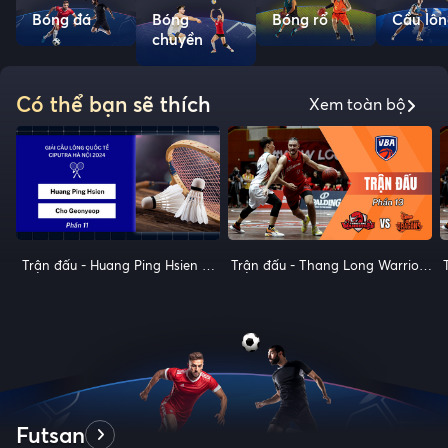
Bóng đá
Bóng
Bóng rổ
Cầu lôn
chuyền
Có thể bạn sẽ thích
Xem toàn bộ
Trận đấu - Huang Ping Hsien vs
Trận đấu - Thang Long Warriors
Cho Geonyeop - Chung kết đơn
vs Danang Dragons - Giải bóng
nam - Giải cầu lông quốc tế
rổ VBA 2018 - Phần 13
Ciputra Hà Nội 2024 - Phần 11
Futsan