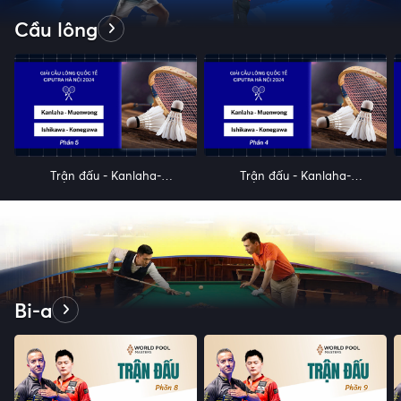
Cầu lông
Trận đấu - Kanlaha-
Trận đấu - Kanlaha-
Muenwong vs Ishikawa-
Muenwong vs Ishikawa-
Konegawa - Chung kết đôi
Konegawa - Chung kết đôi
nữ - Giải cầu lông quốc tế
nữ - Giải cầu lông quốc tế
Ciputra Hà Nội 2024 - Phần
Ciputra Hà Nội 2024 - Phần
5
4
Bi-a