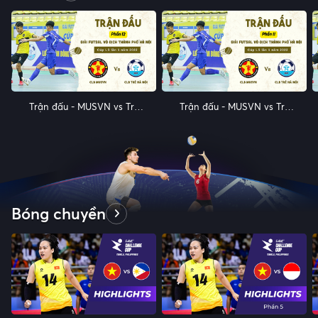
Trận đấu - MUSVN vs Trẻ
Trận đấu - MUSVN vs Trẻ
Hà Nội - Tranh hạng 3 -
Hà Nội - Tranh hạng 3 -
Giải vô địch Futsal TP Hà
Giải vô địch Futsal TP Hà
Nội Cúp LS 2022 - Phần 12
Nội Cúp LS 2022 - Phần 11
Bóng chuyền