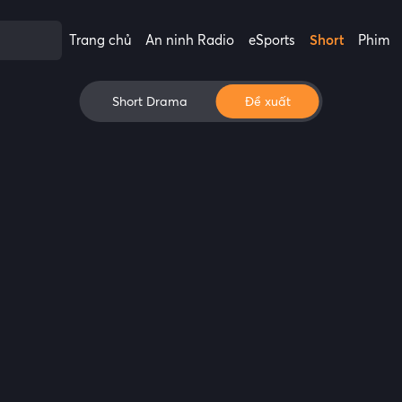
Trang chủ
An ninh Radio
eSports
Short
Phim
Short Drama
Đề xuất
P