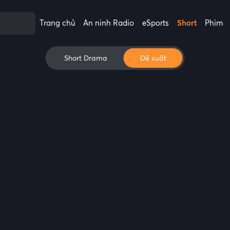
Trang chủ
An ninh Radio
eSports
Short
Phim
Short Drama
Đề xuất
P