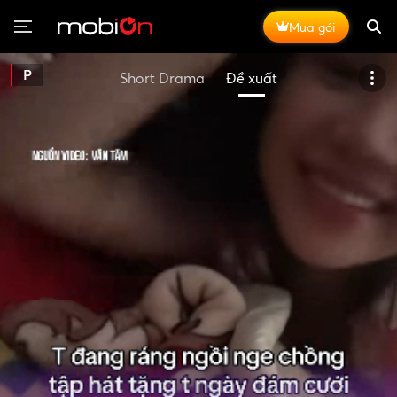
Mua gói
P
Short Drama
Đề xuất