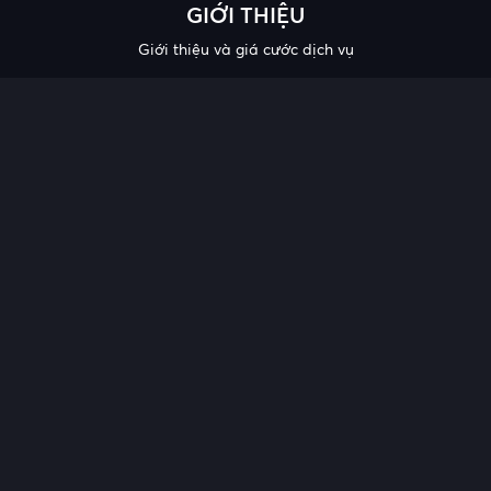
GIỚI THIỆU
Giới thiệu và giá cước dịch vụ
QUY ĐỊNH VÀ CHÍNH SÁCH
Hợp đồng mẫu
Điều khoản – điều kiện chung
Chính sách bảo mật thông tin
Công bố chất lượng
Chương trình khuyến mại
HỖ TRỢ
Trung tâm hỗ trợ
Quy trình cung cấp thông tin và giải quyết khiếu nại của khách
hàng
Chính sách bảo vệ người tiêu dùng dễ bị tổn thương
Tải ứng dụng tại: