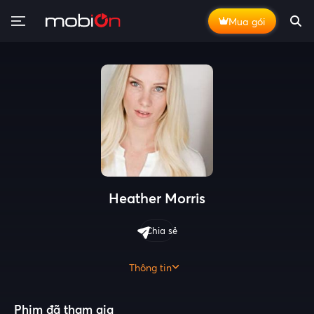
Mua gói
Heather Morris
Chia sẻ
Thông tin
Phim đã tham gia