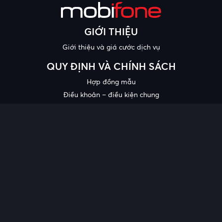
GIỚI THIỆU
Giới thiệu và giá cước dịch vụ
QUY ĐỊNH VÀ CHÍNH SÁCH
Hợp đồng mẫu
Điều khoản – điều kiện chung
Chính sách bảo mật thông tin
Công bố chất lượng
Chương trình khuyến mại
HỖ TRỢ
Trung tâm hỗ trợ
Quy trình cung cấp thông tin và giải quyết khiếu nại của khách
hàng
Chính sách bảo vệ người tiêu dùng dễ bị tổn thương