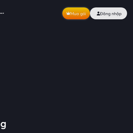
Mua gói
Đăng nhập
ng