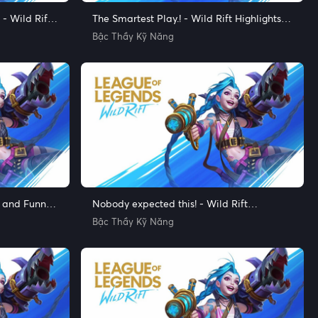
 - Wild Rift
The Smartest Play.! - Wild Rift Highlights
s
and Funny Moments
Bậc Thầy Kỹ Năng
s and Funny
Nobody expected this! - Wild Rift
Highlights and Funny Moments
Bậc Thầy Kỹ Năng