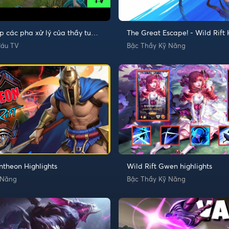
op các pha xử lý của thầy tu
The Great Escape! - Wild Rift 
ong liên minh mobile
and Funny Moments
Máu TV
Bậc Thầy Kỹ Năng
ntheon Highlights
Wild Rift Gwen highlights
 Năng
Bậc Thầy Kỹ Năng