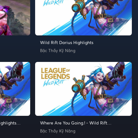
Wild Rift Darius Highlights
Bậc Thầy Kỹ Năng
ighlights
Where Are You Going.! - Wild Rift
Highlights and Funny Moments
Bậc Thầy Kỹ Năng