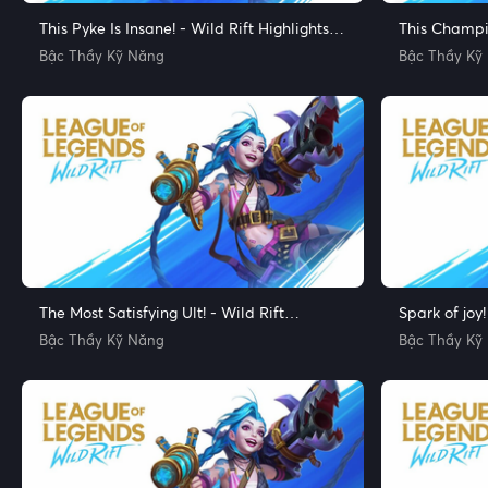
This Pyke Is Insane! - Wild Rift Highlights
This Champio
and Funny Moments
Highlights 
Bậc Thầy Kỹ Năng
Bậc Thầy Kỹ
The Most Satisfying Ult! - Wild Rift
Spark of joy!
Highlights and Funny Moments
Funny Mome
Bậc Thầy Kỹ Năng
Bậc Thầy Kỹ