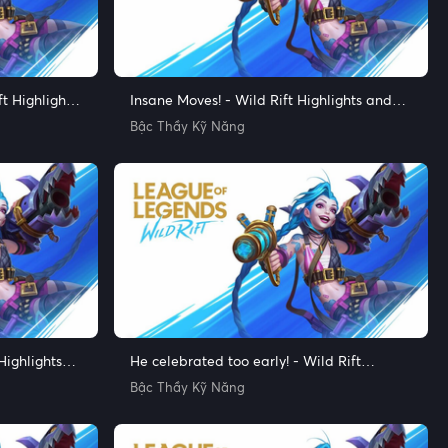
t Highlights
Insane Moves! - Wild Rift Highlights and
Funny Moments
Bậc Thầy Kỹ Năng
Highlights
He celebrated too early! - Wild Rift
Highlights and Funny Moments
Bậc Thầy Kỹ Năng