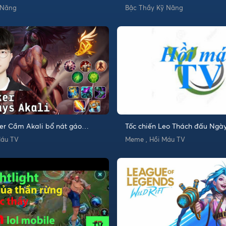
 Năng
Bậc Thầy Kỹ Năng
ker Cầm Akali bổ nát gáo
Tốc chiến Leo Thách đấu Ngày
Máu TV
Meme , Hồi Máu TV