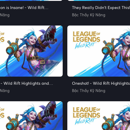
n is Insane! - Wild Rift
They Really Didn't Expect This!
and Funny Moments
Highlights and Funny Moment
 Năng
Bậc Thầy Kỹ Năng
 - Wild Rift Highlights and
Oneshot! - Wild Rift Highlight
nts
Moments
 Năng
Bậc Thầy Kỹ Năng