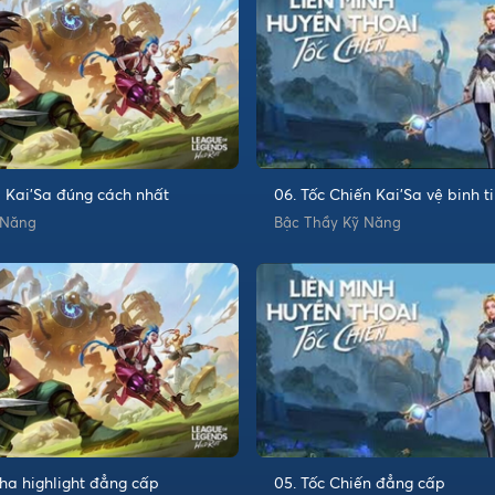
i Kai'Sa đúng cách nhất
06. Tốc Chiến Kai'Sa vệ binh t
quá phê
 Năng
Bậc Thầy Kỹ Năng
ha highlight đẳng cấp
05. Tốc Chiến đẳng cấp