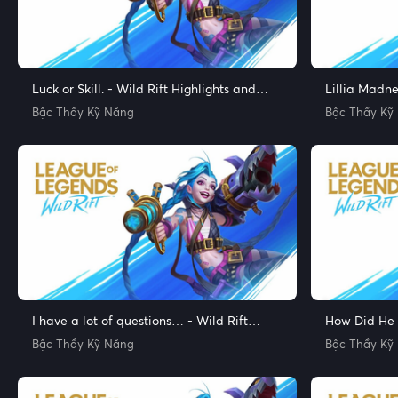
Luck or Skill. - Wild Rift Highlights and
Lillia Madne
Funny Moments
Funny Mome
Bậc Thầy Kỹ Năng
Bậc Thầy Kỹ
I have a lot of questions… - Wild Rift
How Did He S
Highlights and Funny Moments
and Funny 
Bậc Thầy Kỹ Năng
Bậc Thầy Kỹ