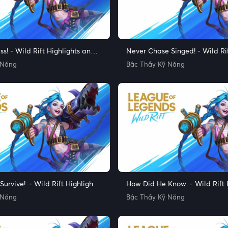
ss! - Wild Rift Highlights and
Never Chase Singed! - Wild Rif
nts
and Funny Moments
 Năng
Bậc Thầy Kỹ Năng
urvive!. - Wild Rift Highlights
How Did He Know. - Wild Rift 
Moments
and Funny Moments
 Năng
Bậc Thầy Kỹ Năng