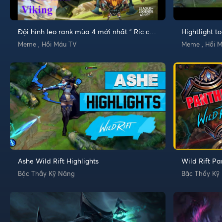
Đội hình leo rank mùa 4 mới nhất " Ríc chó
Hightlight t
điên" cắn hết cả đội hình team bạn
mù leesin tr
Meme , Hồi Máu TV
Meme , Hồi 
Ashe Wild Rift Highlights
Wild Rift Pa
Bậc Thầy Kỹ Năng
Bậc Thầy Kỹ