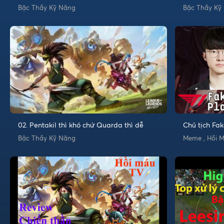
Wild Rift
Bậc Thầy Kỹ Năng
Bậc Thầy Kỹ
02. Pentakil thì khó chứ Quarda thì dễ
Chủ tịch Fa
team bạn
Bậc Thầy Kỹ Năng
Meme , Hồi 