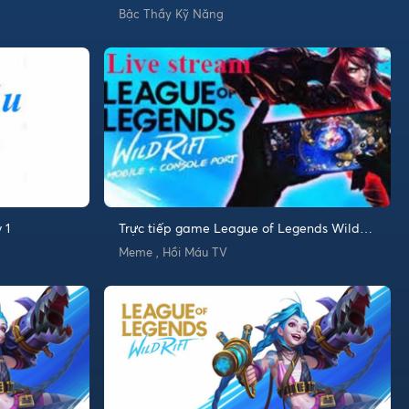
Wild Rift Highlight
Bậc Thầy Kỹ Năng
 1
Trực tiếp game League of Legends Wild
Rift
Meme , Hồi Máu TV