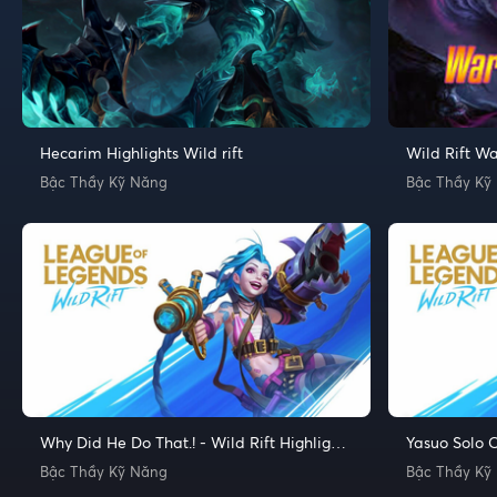
Hecarim Highlights Wild rift
Wild Rift Wa
Bậc Thầy Kỹ Năng
Bậc Thầy Kỹ
Why Did He Do That.! - Wild Rift Highlights
Yasuo Solo Ca
and Funny Moments
and Funny 
Bậc Thầy Kỹ Năng
Bậc Thầy Kỹ