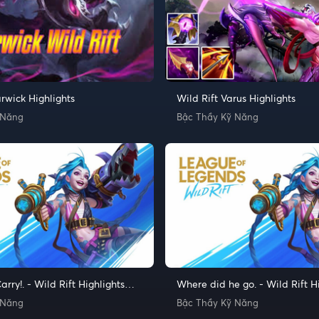
rwick Highlights
Wild Rift Varus Highlights
 Năng
Bậc Thầy Kỹ Năng
rry!. - Wild Rift Highlights
Where did he go. - Wild Rift H
Moments
and Funny Moments_2
 Năng
Bậc Thầy Kỹ Năng