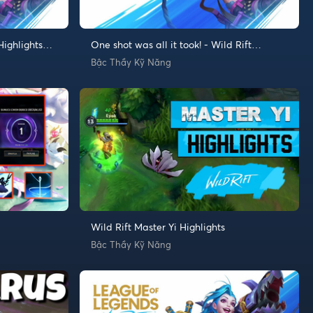
Highlights
One shot was all it took! - Wild Rift
Highlights and Funny Moments
Bậc Thầy Kỹ Năng
Wild Rift Master Yi Highlights
Bậc Thầy Kỹ Năng