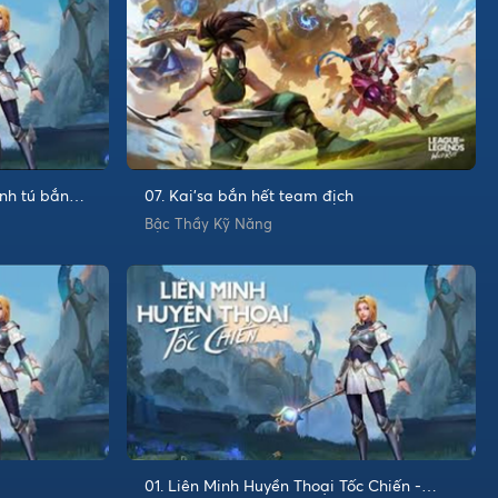
inh tú bắn
07. Kai'sa bắn hết team địch
Bậc Thầy Kỹ Năng
01. Liên Minh Huyền Thoại Tốc Chiến -