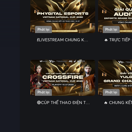
Phát lại
Phát lại
💃LIVESTREAM CHUNG KẾT
🔥 TRỰC TIẾP
THE GRAND PHYGITAL
KẾT - CH
DANCE – AUDITION 2026 🔥
AUDITIO
ESPOR
Phát lại
Phát lại
🔴CÚP THỂ THAO ĐIỆN TỬ
🔥 CHUNG KẾ
QUỐC GIA - CROSSFIRE
GRAND CHA
VIETNAM NATIONAL CUP
2026
2026 PLAYOFF | NGÀY
10.07.2026