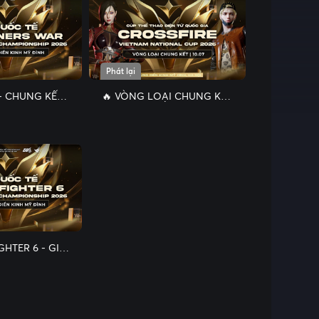
Phát lại
 - CHUNG KẾT
🔥 VÒNG LOẠI CHUNG KẾT
EGC 2026 –
- GIẢI CÚP THỂ THAO ĐIỆN
RS WAR 🔥
TỬ QUỐC GIA –
CROSSFIRE VIETNAM
NATIONAL CUP 2026
GHTER 6 - GIẢI
 TẾ ESPORTS
AMPIONSHIP
26🔥