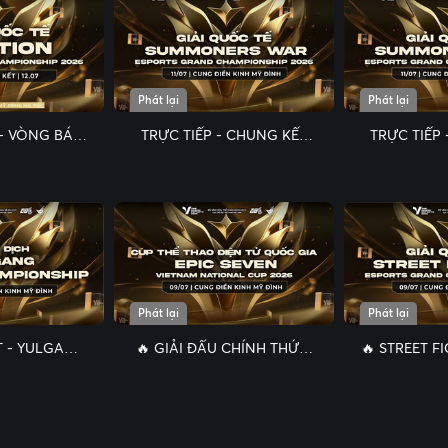
Phát lại
Phát lại
 - VÒNG BÁN
TRỰC TIẾP - CHUNG KẾT
TRỰC TIẾP
UNG KẾT
QUỐC TẾ EGC 2026 –
QUỐC TẾ 
N GRAND
SUMMONERS WAR 🔥
SUMMONE
TS🔥
Phát lại
Phát lại
T - YULGANG
🔥 GIẢI ĐẤU CHÍNH THỨC:
🔥 STREET FI
MPIONSHIP
EPIC SEVEN VIETNAM
ĐẤU QUỐC
 🎯
NATIONAL CUP 2026 ​🔥
GRAND CH
20