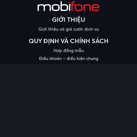
GIỚI THIỆU
Giới thiệu và giá cước dịch vụ
QUY ĐỊNH VÀ CHÍNH SÁCH
Hợp đồng mẫu
Điều khoản – điều kiện chung
Chính sách bảo mật thông tin
Công bố chất lượng
Chương trình khuyến mại
HỖ TRỢ
Trung tâm hỗ trợ
Quy trình cung cấp thông tin và giải quyết khiếu nại của khách
hàng
Chính sách bảo vệ người tiêu dùng dễ bị tổn thương