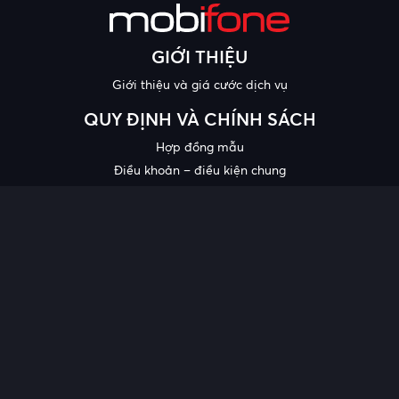
GIỚI THIỆU
Giới thiệu và giá cước dịch vụ
QUY ĐỊNH VÀ CHÍNH SÁCH
Hợp đồng mẫu
Điều khoản – điều kiện chung
Chính sách bảo mật thông tin
Công bố chất lượng
Chương trình khuyến mại
HỖ TRỢ
Trung tâm hỗ trợ
Quy trình cung cấp thông tin và giải quyết khiếu nại của khách
hàng
Chính sách bảo vệ người tiêu dùng dễ bị tổn thương