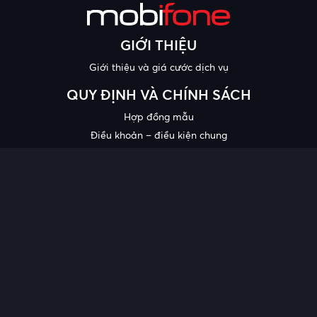
GIỚI THIỆU
Giới thiệu và giá cước dịch vụ
QUY ĐỊNH VÀ CHÍNH SÁCH
Hợp đồng mẫu
Điều khoản – điều kiện chung
Chính sách bảo mật thông tin
Công bố chất lượng
Chương trình khuyến mại
HỖ TRỢ
Trung tâm hỗ trợ
Quy trình cung cấp thông tin và giải quyết khiếu nại của khách
hàng
Chính sách bảo vệ người tiêu dùng dễ bị tổn thương