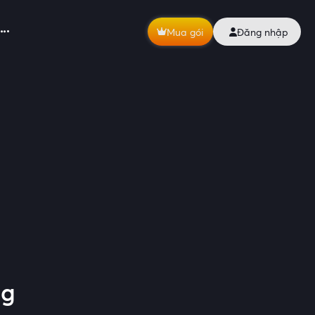
Mua gói
Đăng nhập
ng