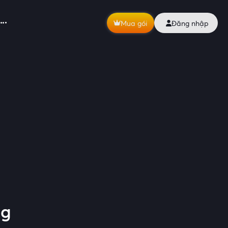
Mua gói
Đăng nhập
ng