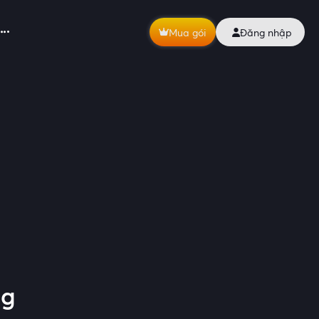
Mua gói
Đăng nhập
ng