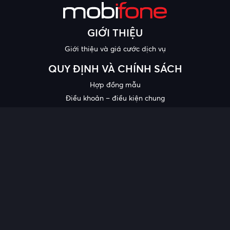
GIỚI THIỆU
Giới thiệu và giá cước dịch vụ
QUY ĐỊNH VÀ CHÍNH SÁCH
Hợp đồng mẫu
Điều khoản – điều kiện chung
Chính sách bảo mật thông tin
Công bố chất lượng
Chương trình khuyến mại
HỖ TRỢ
Trung tâm hỗ trợ
Quy trình cung cấp thông tin và giải quyết khiếu nại của khách
hàng
Chính sách bảo vệ người tiêu dùng dễ bị tổn thương