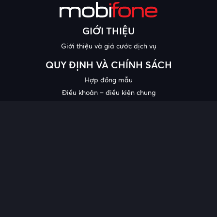
GIỚI THIỆU
Giới thiệu và giá cước dịch vụ
QUY ĐỊNH VÀ CHÍNH SÁCH
Hợp đồng mẫu
Điều khoản – điều kiện chung
Chính sách bảo mật thông tin
Công bố chất lượng
Chương trình khuyến mại
HỖ TRỢ
Trung tâm hỗ trợ
Quy trình cung cấp thông tin và giải quyết khiếu nại của khách
hàng
Chính sách bảo vệ người tiêu dùng dễ bị tổn thương