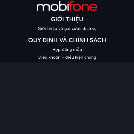
GIỚI THIỆU
Giới thiệu và giá cước dịch vụ
QUY ĐỊNH VÀ CHÍNH SÁCH
Hợp đồng mẫu
Điều khoản – điều kiện chung
Chính sách bảo mật thông tin
Công bố chất lượng
Chương trình khuyến mại
HỖ TRỢ
Trung tâm hỗ trợ
Quy trình cung cấp thông tin và giải quyết khiếu nại của khách
hàng
Chính sách bảo vệ người tiêu dùng dễ bị tổn thương