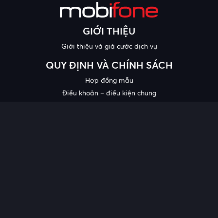
GIỚI THIỆU
Giới thiệu và giá cước dịch vụ
QUY ĐỊNH VÀ CHÍNH SÁCH
Hợp đồng mẫu
Điều khoản – điều kiện chung
Chính sách bảo mật thông tin
Công bố chất lượng
Chương trình khuyến mại
HỖ TRỢ
Trung tâm hỗ trợ
Quy trình cung cấp thông tin và giải quyết khiếu nại của khách
hàng
Chính sách bảo vệ người tiêu dùng dễ bị tổn thương