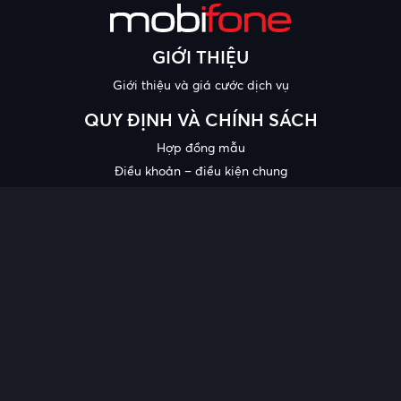
GIỚI THIỆU
Giới thiệu và giá cước dịch vụ
QUY ĐỊNH VÀ CHÍNH SÁCH
Hợp đồng mẫu
Điều khoản – điều kiện chung
Chính sách bảo mật thông tin
Công bố chất lượng
Chương trình khuyến mại
HỖ TRỢ
Trung tâm hỗ trợ
Quy trình cung cấp thông tin và giải quyết khiếu nại của khách
hàng
Chính sách bảo vệ người tiêu dùng dễ bị tổn thương