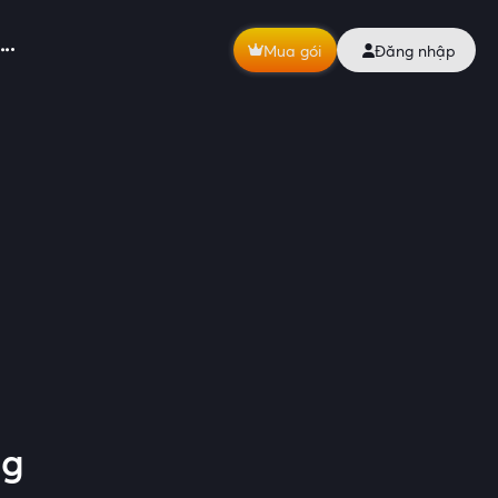
Mua gói
Đăng nhập
ng