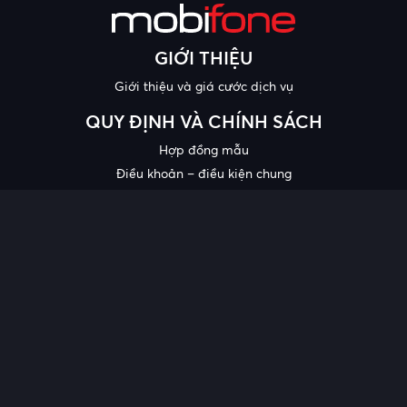
GIỚI THIỆU
Giới thiệu và giá cước dịch vụ
QUY ĐỊNH VÀ CHÍNH SÁCH
Hợp đồng mẫu
Điều khoản – điều kiện chung
Chính sách bảo mật thông tin
Công bố chất lượng
Chương trình khuyến mại
HỖ TRỢ
Trung tâm hỗ trợ
Quy trình cung cấp thông tin và giải quyết khiếu nại của khách
hàng
Chính sách bảo vệ người tiêu dùng dễ bị tổn thương