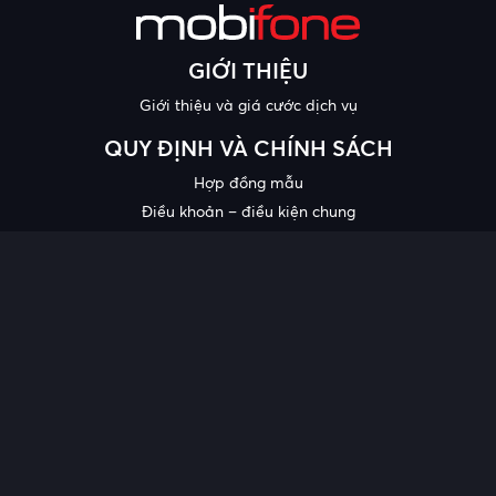
GIỚI THIỆU
Giới thiệu và giá cước dịch vụ
QUY ĐỊNH VÀ CHÍNH SÁCH
Hợp đồng mẫu
Điều khoản – điều kiện chung
Chính sách bảo mật thông tin
Công bố chất lượng
Chương trình khuyến mại
HỖ TRỢ
Trung tâm hỗ trợ
Quy trình cung cấp thông tin và giải quyết khiếu nại của khách
hàng
Chính sách bảo vệ người tiêu dùng dễ bị tổn thương