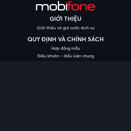
GIỚI THIỆU
Giới thiệu và giá cước dịch vụ
QUY ĐỊNH VÀ CHÍNH SÁCH
Hợp đồng mẫu
Điều khoản – điều kiện chung
Chính sách bảo mật thông tin
Công bố chất lượng
Chương trình khuyến mại
HỖ TRỢ
Trung tâm hỗ trợ
Quy trình cung cấp thông tin và giải quyết khiếu nại của khách
hàng
Chính sách bảo vệ người tiêu dùng dễ bị tổn thương