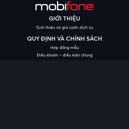
GIỚI THIỆU
Giới thiệu và giá cước dịch vụ
QUY ĐỊNH VÀ CHÍNH SÁCH
Hợp đồng mẫu
Điều khoản – điều kiện chung
Chính sách bảo mật thông tin
Công bố chất lượng
Chương trình khuyến mại
HỖ TRỢ
Trung tâm hỗ trợ
Quy trình cung cấp thông tin và giải quyết khiếu nại của khách
hàng
Chính sách bảo vệ người tiêu dùng dễ bị tổn thương