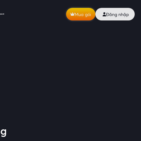
Mua gói
Đăng nhập
ng