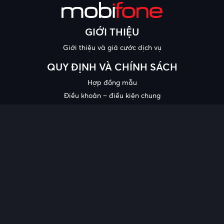
GIỚI THIỆU
Giới thiệu và giá cước dịch vụ
QUY ĐỊNH VÀ CHÍNH SÁCH
Hợp đồng mẫu
Điều khoản – điều kiện chung
Chính sách bảo mật thông tin
Công bố chất lượng
Chương trình khuyến mại
HỖ TRỢ
Trung tâm hỗ trợ
Quy trình cung cấp thông tin và giải quyết khiếu nại của khách
hàng
Chính sách bảo vệ người tiêu dùng dễ bị tổn thương