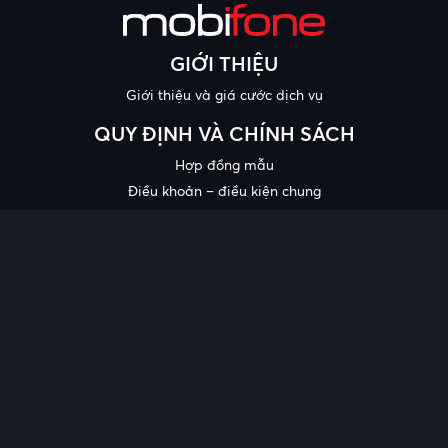
GIỚI THIỆU
Giới thiệu và giá cước dịch vụ
QUY ĐỊNH VÀ CHÍNH SÁCH
Hợp đồng mẫu
Điều khoản – điều kiện chung
Chính sách bảo mật thông tin
Công bố chất lượng
Chương trình khuyến mại
HỖ TRỢ
Trung tâm hỗ trợ
Quy trình cung cấp thông tin và giải quyết khiếu nại của khách
hàng
Chính sách bảo vệ người tiêu dùng dễ bị tổn thương