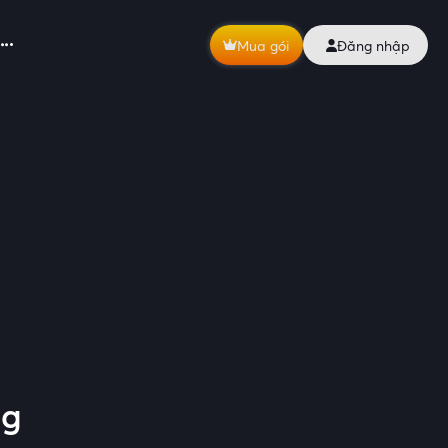
Mua gói
Đăng nhập
ng