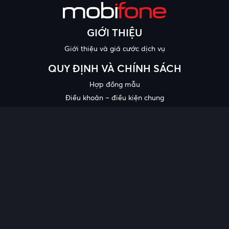
GIỚI THIỆU
Giới thiệu và giá cước dịch vụ
QUY ĐỊNH VÀ CHÍNH SÁCH
Hợp đồng mẫu
Điều khoản – điều kiện chung
Chính sách bảo mật thông tin
Công bố chất lượng
Chương trình khuyến mại
HỖ TRỢ
Trung tâm hỗ trợ
Quy trình cung cấp thông tin và giải quyết khiếu nại của khách
hàng
Chính sách bảo vệ người tiêu dùng dễ bị tổn thương