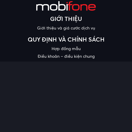
GIỚI THIỆU
Giới thiệu và giá cước dịch vụ
QUY ĐỊNH VÀ CHÍNH SÁCH
Hợp đồng mẫu
Điều khoản – điều kiện chung
Chính sách bảo mật thông tin
Công bố chất lượng
Chương trình khuyến mại
HỖ TRỢ
Trung tâm hỗ trợ
Quy trình cung cấp thông tin và giải quyết khiếu nại của khách
hàng
Chính sách bảo vệ người tiêu dùng dễ bị tổn thương