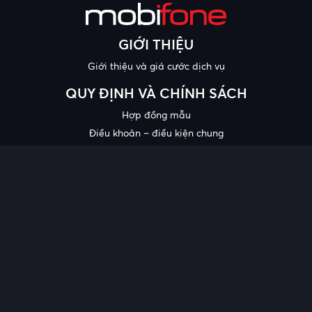
GIỚI THIỆU
Giới thiệu và giá cước dịch vụ
QUY ĐỊNH VÀ CHÍNH SÁCH
Hợp đồng mẫu
Điều khoản – điều kiện chung
Chính sách bảo mật thông tin
Công bố chất lượng
Chương trình khuyến mại
HỖ TRỢ
Trung tâm hỗ trợ
Quy trình cung cấp thông tin và giải quyết khiếu nại của khách
hàng
Chính sách bảo vệ người tiêu dùng dễ bị tổn thương