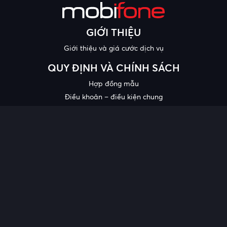
GIỚI THIỆU
Giới thiệu và giá cước dịch vụ
QUY ĐỊNH VÀ CHÍNH SÁCH
Hợp đồng mẫu
Điều khoản – điều kiện chung
Chính sách bảo mật thông tin
Công bố chất lượng
Chương trình khuyến mại
HỖ TRỢ
Trung tâm hỗ trợ
Quy trình cung cấp thông tin và giải quyết khiếu nại của khách
hàng
Chính sách bảo vệ người tiêu dùng dễ bị tổn thương