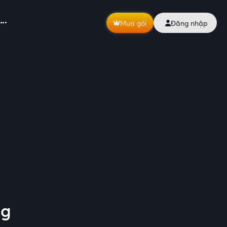
Mua gói
Đăng nhập
ng