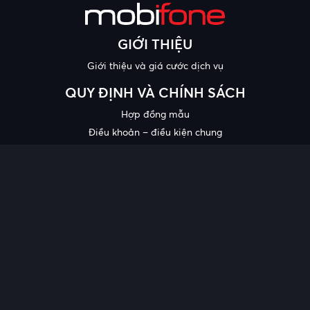
GIỚI THIỆU
Giới thiệu và giá cước dịch vụ
QUY ĐỊNH VÀ CHÍNH SÁCH
Hợp đồng mẫu
Điều khoản – điều kiện chung
Chính sách bảo mật thông tin
Công bố chất lượng
Chương trình khuyến mại
HỖ TRỢ
Trung tâm hỗ trợ
Quy trình cung cấp thông tin và giải quyết khiếu nại của khách
hàng
Chính sách bảo vệ người tiêu dùng dễ bị tổn thương