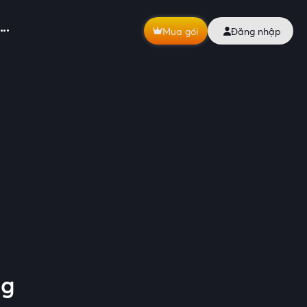
Mua gói
Đăng nhập
ng