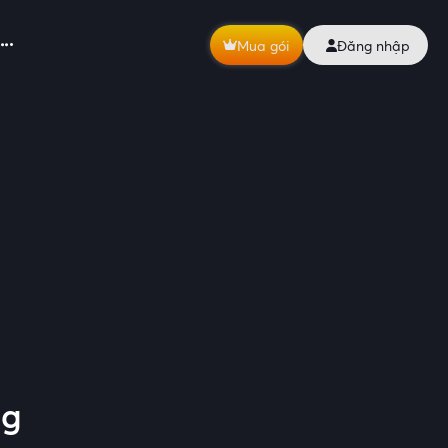
Mua gói
Đăng nhập
ng