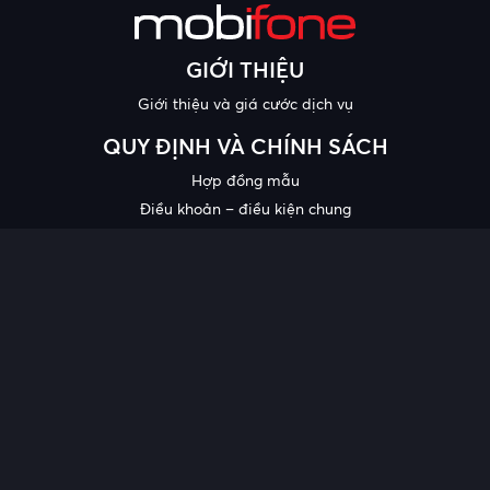
GIỚI THIỆU
Giới thiệu và giá cước dịch vụ
QUY ĐỊNH VÀ CHÍNH SÁCH
Hợp đồng mẫu
Điều khoản – điều kiện chung
Chính sách bảo mật thông tin
Công bố chất lượng
Chương trình khuyến mại
HỖ TRỢ
Trung tâm hỗ trợ
Quy trình cung cấp thông tin và giải quyết khiếu nại của khách
hàng
Chính sách bảo vệ người tiêu dùng dễ bị tổn thương