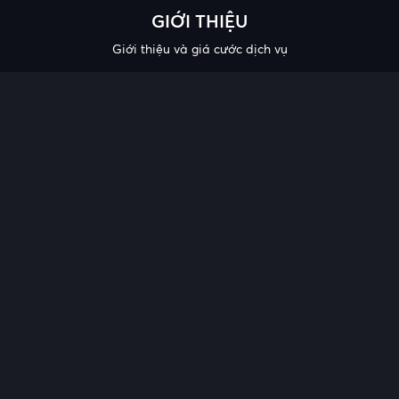
GIỚI THIỆU
Giới thiệu và giá cước dịch vụ
QUY ĐỊNH VÀ CHÍNH SÁCH
Hợp đồng mẫu
Điều khoản – điều kiện chung
Chính sách bảo mật thông tin
Công bố chất lượng
Chương trình khuyến mại
HỖ TRỢ
Trung tâm hỗ trợ
Quy trình cung cấp thông tin và giải quyết khiếu nại của khách
hàng
Chính sách bảo vệ người tiêu dùng dễ bị tổn thương
Tải ứng dụng tại: