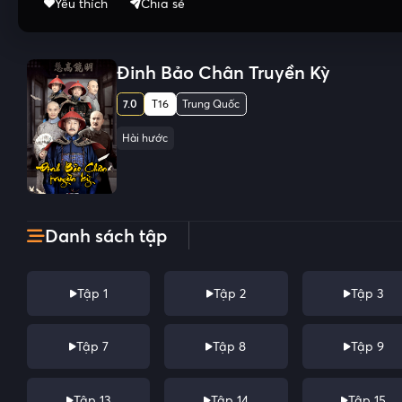
Yêu thích
Chia sẻ
Đinh Bảo Chân Truyền Kỳ
7.0
T16
Trung Quốc
Hài hước
Danh sách tập
Tập 1
Tập 2
Tập 3
Tập 7
Tập 8
Tập 9
Tập 13
Tập 14
Tập 15