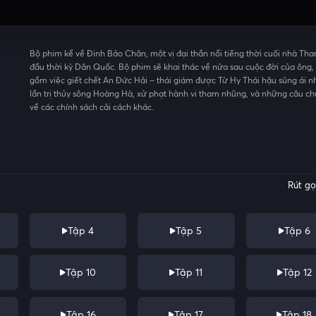
Bộ phim kể về Đinh Bảo Chân, một vị đại thần nổi tiếng thời cuối nhà Tha
đầu thời kỳ Dân Quốc. Bộ phim sẽ khai thác về nửa sau cuộc đời của ông,
gồm việc giết chết An Đức Hải – thái giám được Từ Hy Thái hậu sủng ái nh
lần trị thủy sông Hoàng Hà, xử phạt hành vi tham nhũng, và những câu c
về các chính sách cải cách khác.
Rút g
Tập 4
Tập 5
Tập 6
Tập 10
Tập 11
Tập 12
Tập 16
Tập 17
Tập 18