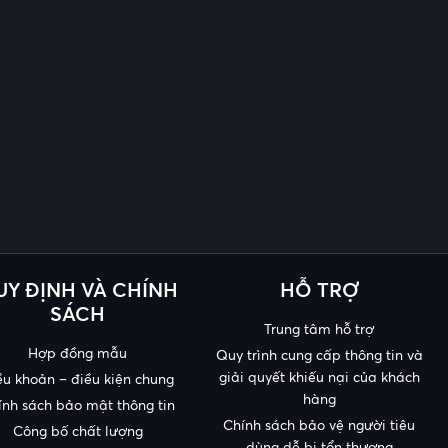
UY ĐỊNH VÀ CHÍNH
HỖ TRỢ
SÁCH
Trung tâm hỗ trợ
Hợp đồng mẫu
Quy trình cung cấp thông tin và
giải quyết khiếu nại của khách
ều khoản – điều kiện chung
hàng
ính sách bảo mật thông tin
Chính sách bảo vệ người tiêu
Công bố chất lượng
dùng dễ bị tổn thương