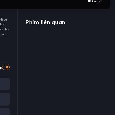
Báo lỗi
nh và
Phim liên quan
 bao
ất, hai
huyện
ọn