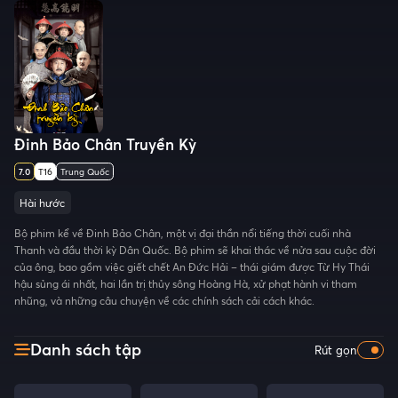
Đinh Bảo Chân Truyền Kỳ
7.0
T16
Trung Quốc
Hài hước
Bộ phim kể về Đinh Bảo Chân, một vị đại thần nổi tiếng thời cuối nhà
Thanh và đầu thời kỳ Dân Quốc. Bộ phim sẽ khai thác về nửa sau cuộc đời
của ông, bao gồm việc giết chết An Đức Hải – thái giám được Từ Hy Thái
hậu sủng ái nhất, hai lần trị thủy sông Hoàng Hà, xử phạt hành vi tham
nhũng, và những câu chuyện về các chính sách cải cách khác.
Danh sách tập
Rút gọn