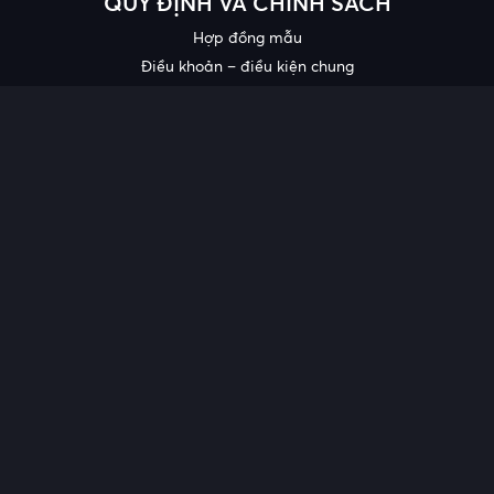
QUY ĐỊNH VÀ CHÍNH SÁCH
Hợp đồng mẫu
Điều khoản – điều kiện chung
Chính sách bảo mật thông tin
Công bố chất lượng
Chương trình khuyến mại
HỖ TRỢ
Trung tâm hỗ trợ
Quy trình cung cấp thông tin và giải quyết khiếu nại của khách
hàng
Chính sách bảo vệ người tiêu dùng dễ bị tổn thương
Tải ứng dụng tại:
Theo dõi trên: