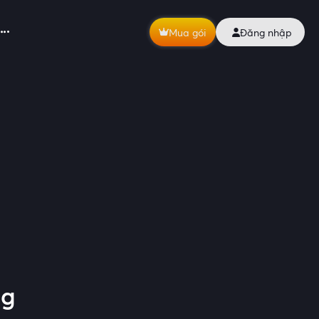
Mua gói
Đăng nhập
ng