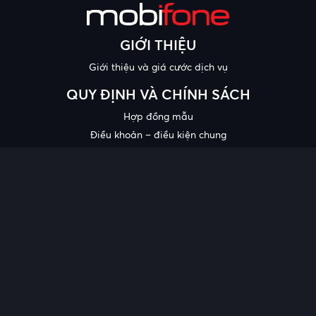
GIỚI THIỆU
Giới thiệu và giá cước dịch vụ
QUY ĐỊNH VÀ CHÍNH SÁCH
Hợp đồng mẫu
Điều khoản – điều kiện chung
Chính sách bảo mật thông tin
Công bố chất lượng
Chương trình khuyến mại
HỖ TRỢ
Trung tâm hỗ trợ
Quy trình cung cấp thông tin và giải quyết khiếu nại của khách
hàng
Chính sách bảo vệ người tiêu dùng dễ bị tổn thương