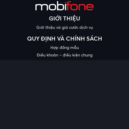
GIỚI THIỆU
Giới thiệu và giá cước dịch vụ
QUY ĐỊNH VÀ CHÍNH SÁCH
Hợp đồng mẫu
Điều khoản – điều kiện chung
Chính sách bảo mật thông tin
Công bố chất lượng
Chương trình khuyến mại
HỖ TRỢ
Trung tâm hỗ trợ
Quy trình cung cấp thông tin và giải quyết khiếu nại của khách
hàng
Chính sách bảo vệ người tiêu dùng dễ bị tổn thương