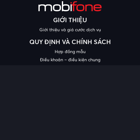
GIỚI THIỆU
Giới thiệu và giá cước dịch vụ
QUY ĐỊNH VÀ CHÍNH SÁCH
Hợp đồng mẫu
Điều khoản – điều kiện chung
Chính sách bảo mật thông tin
Công bố chất lượng
Chương trình khuyến mại
HỖ TRỢ
Trung tâm hỗ trợ
Quy trình cung cấp thông tin và giải quyết khiếu nại của khách
hàng
Chính sách bảo vệ người tiêu dùng dễ bị tổn thương