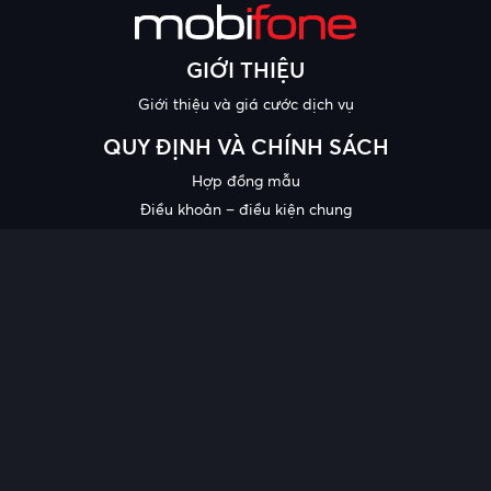
GIỚI THIỆU
Giới thiệu và giá cước dịch vụ
QUY ĐỊNH VÀ CHÍNH SÁCH
Hợp đồng mẫu
Điều khoản – điều kiện chung
Chính sách bảo mật thông tin
Công bố chất lượng
Chương trình khuyến mại
HỖ TRỢ
Trung tâm hỗ trợ
Quy trình cung cấp thông tin và giải quyết khiếu nại của khách
hàng
Chính sách bảo vệ người tiêu dùng dễ bị tổn thương