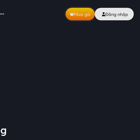
Mua gói
Đăng nhập
ng